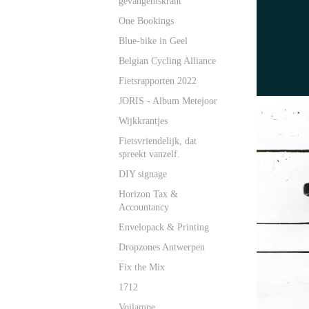
gevangeniskrant
One Bookings
Blue-bike in Geel
Belgian Cycling Alliance
Fietsrapporten 2022
JORIS - Album Metejoor
Wijkkrantjes
Fietsvriendelijk, dat
spreekt vanzelf.
DIY signage
Horizon Tax &
Accountancy
Envelopack & Printing
Dropzones Antwerpen
Fix the Mix
1712
Voilampe