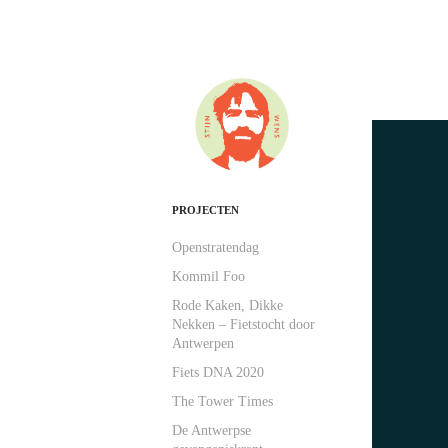
PROJECTEN
Openstratendag
Kommil Foo
Rode Kaken, Dikke
Nekken – Fietstocht door
Antwerpen
Fiets DNA 2020
The Tower Times
De Antwerpse